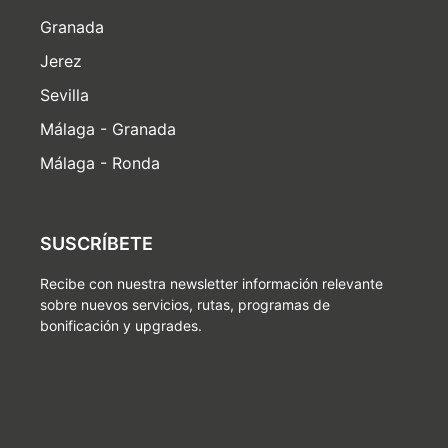
Granada
Jerez
Sevilla
Málaga - Granada
Málaga - Ronda
SUSCRÍBETE
Recibe con nuestra newsletter información relevante
sobre nuevos servicios, rutas, programas de
bonificación y upgrades.
F
I
L
a
n
i