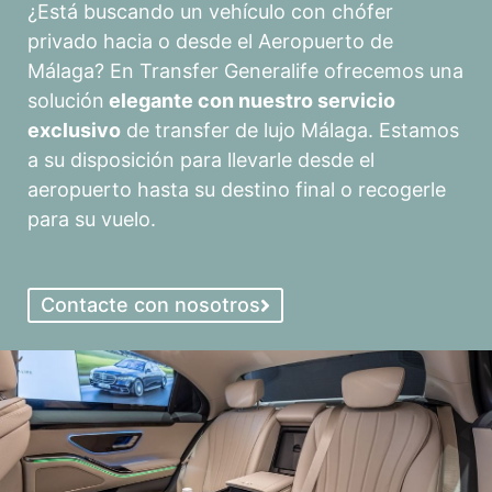
¿Está buscando un vehículo con chófer
privado hacia o desde el Aeropuerto de
Málaga? En Transfer Generalife ofrecemos una
solución
elegante con nuestro servicio
exclusivo
de transfer de lujo Málaga. Estamos
a su disposición para llevarle desde el
aeropuerto hasta su destino final o recogerle
para su vuelo.
Contacte con nosotros