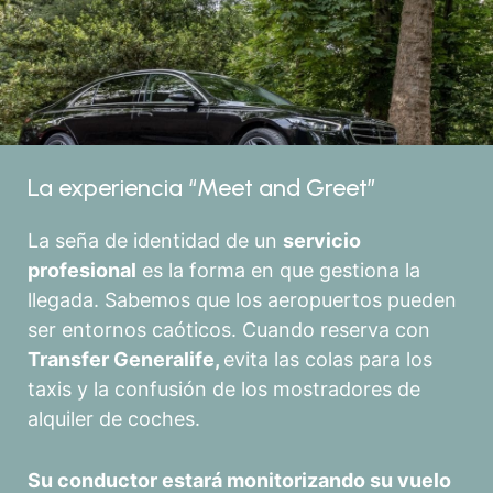
La experiencia “Meet and Greet”
La seña de identidad de un
servicio
profesional
es la forma en que gestiona la
llegada. Sabemos que los aeropuertos pueden
ser entornos caóticos. Cuando reserva con
Transfer Generalife,
evita las colas para los
taxis y la confusión de los mostradores de
alquiler de coches.
Su conductor estará monitorizando su vuelo