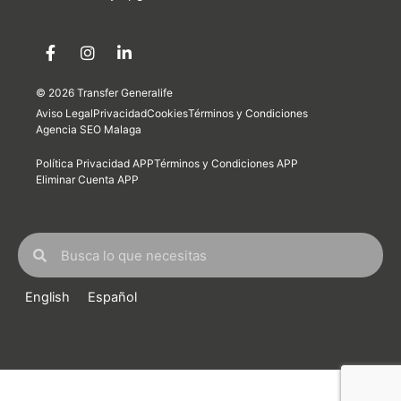
F
I
L
a
n
i
c
s
n
e
t
k
b
a
e
© 2026 Transfer Generalife
o
g
d
Aviso Legal
Privacidad
Cookies
Términos y Condiciones
o
r
i
Agencia SEO Malaga
k
a
n
-
m
-
Política Privacidad APP
Términos y Condiciones APP
f
i
Eliminar Cuenta APP
n
Buscar
Buscar
English
Español